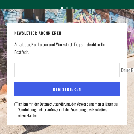
Zur
Zur
Zur
Slide
Slide
Slide
1
2
3
NEWSLETTER ABONNIEREN
gehen
gehen
gehen
Angebote, Neuheiten und Werkstatt-Tipps – direkt in Ihr
Postfach.
Deine E
REGISTRIEREN
Ich bin mit der
Datenschutzerklärung
, der Verwendung meiner Daten zur
Verarbeitung meiner Anfrage und der Zusendung des Newletters
einverstanden.