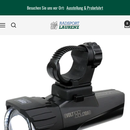
Direkt
Besuchen Sie uns vor Ort:
Ausstellung & Probefahrt
zum
Inhalt
0
Radsport-
Navigation
Laurenz