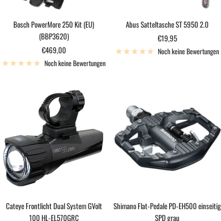
Bosch PowerMore 250 Kit (EU)
Abus Satteltasche ST 5950 2.0
(BBP3620)
Angebotspreis
€19,95
Angebotspreis
€469,00
Noch keine Bewertungen
Noch keine Bewertungen
Cateye Frontlicht Dual System GVolt
Shimano Flat-Pedale PD-EH500 einseitig
100 HL-EL570GRC
SPD grau