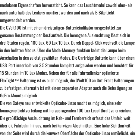
modularen Eigenschaften hervorsticht. So kann das Leuchtmodul sowohl ober- als
auch unterhalb des Lenkers montiert werden und auch als E-Bike Licht
umgewandelt werden.
Die GVolt100 ist mit einem dreistufigen-Batterieindikator ausgestattet zur
genauen Bestimmung der Restlaufzeit. Die homogene Ausleuchtung lässt sich in
drei Stufen regeln. 100 Lux, 60 Lux 10 Lux. Durch Doppel-Klick wechselt die Lampe
in den hellsten Modus. Über die Mode-Memory-funktion kehrt die Lampe beim
Anschalten in den zuletzt gewählten Modus. Die Cartridge Batterie kann über einen
USB-Port innerhalb von 3.5 Stunden komplett aufgeladen werden und leuchtet für
15 Stunden im 10 Lux Modus. Neben der für alle Fahrradlenker optimierte
FlexTight™ Halterung ist es auch möglich, die GVolt100 an Out-Front Halterungen
zu befestigen, alternativ ist mit einem separaten Adapter auch die Befestigung an
GoPro-Mounts möglich.
Die von Cateye neu entwickelte Opticube-Linse macht es möglich, eine sehr
homogene Lichtverteilung mit herausragenden 100 Lux Leuchtkraft zu erreichen.
Die großflächige Ausleuchtung im Nah- und Fernbereich erfasst das Umfeld weit
über die Fahrbahn hinaus, auch bei kurvigen Abschnitten. Eine hohe Sichtbarkeit
von der Seite wird durch die konvexe Oberfläche der Opticube-Linse ermöglicht, ein