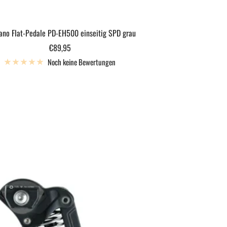
no Flat-Pedale PD-EH500 einseitig SPD grau
Angebotspreis
€89,95
Noch keine Bewertungen