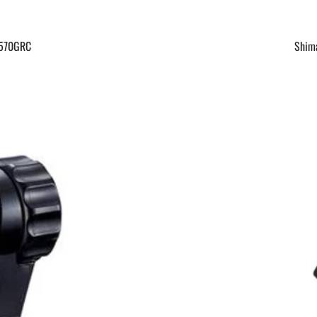
L570GRC
Shima