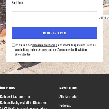
Postfach.
Deine E
REGISTRIEREN
Ich bin mit der
Datenschutzerklärung
, der Verwendung meiner Daten zur
Verarbeitung meiner Anfrage und der Zusendung des Newletters
einverstanden.
ÜBER UNS
NAVIGATION
Radsport Laurenz – Ihr
Alle Fahrräder
Radsportfachgeschäft in Rheine seit
Pedelecs
1983. Große Auswahl an Fahrrädern,