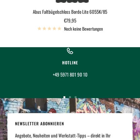
Abus Faltbügelschloss Bordo Lite 6055K/85
Angebotspreis
€79,95
Noch keine Bewertungen
HOTLINE
+49 5971 801 90 10
Zur
Zur
Zur
Slide
Slide
Slide
1
2
3
NEWSLETTER ABONNIEREN
gehen
gehen
gehen
Angebote, Neuheiten und Werkstatt-Tipps – direkt in Ihr