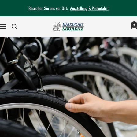
Direkt
Besuchen Sie uns vor Ort:
Ausstellung & Probefahrt
zum
Inhalt
0
Radsport-
Navigation
Laurenz