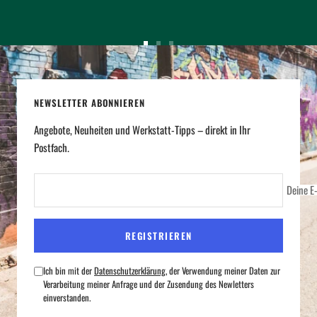
Zur
Zur
Zur
Slide
Slide
Slide
1
2
3
NEWSLETTER ABONNIEREN
gehen
gehen
gehen
Angebote, Neuheiten und Werkstatt-Tipps – direkt in Ihr
Postfach.
Deine E
REGISTRIEREN
Ich bin mit der
Datenschutzerklärung
, der Verwendung meiner Daten zur
Verarbeitung meiner Anfrage und der Zusendung des Newletters
einverstanden.